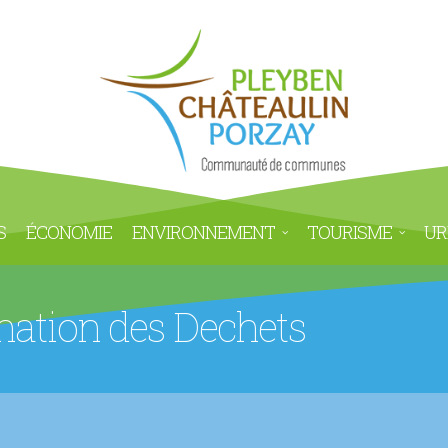
S
ÉCONOMIE
ENVIRONNEMENT
TOURISME
UR
ination des Dechets