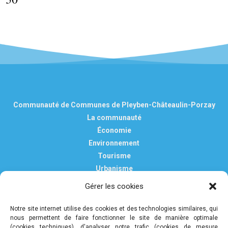
Communauté de Communes de Pleyben-Châteaulin-Porzay
La communauté
Économie
Environnement
Tourisme
Urbanisme
Vie pratique
Gérer les cookies
Nous contacter
Mentions légales
Notre site internet utilise des cookies et des technologies similaires, qui
nous permettent de faire fonctionner le site de manière optimale
Politique de confidentialité et de protection des données
(cookies techniques), d'analyser notre trafic (cookies de mesure