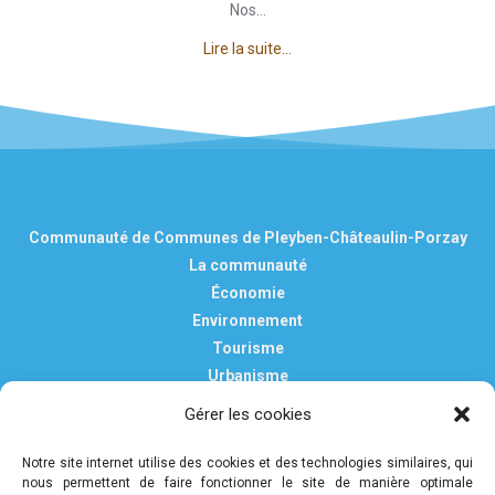
Nos...
Lire la suite...
Communauté de Communes de Pleyben-Châteaulin-Porzay
La communauté
Économie
Environnement
Tourisme
Urbanisme
Vie pratique
Gérer les cookies
Nous contacter
Mentions légales
Notre site internet utilise des cookies et des technologies similaires, qui
nous permettent de faire fonctionner le site de manière optimale
Politique de confidentialité et de protection des données