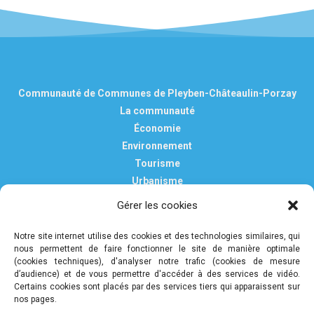
Communauté de Communes de Pleyben-Châteaulin-Porzay
La communauté
Économie
Environnement
Tourisme
Urbanisme
Vie pratique
Gérer les cookies
Nous contacter
Mentions légales
Notre site internet utilise des cookies et des technologies similaires, qui
nous permettent de faire fonctionner le site de manière optimale
Politique de confidentialité et de protection des données
(cookies techniques), d'analyser notre trafic (cookies de mesure
personnelles
d’audience) et de vous permettre d'accéder à des services de vidéo.
Certains cookies sont placés par des services tiers qui apparaissent sur
nos pages.