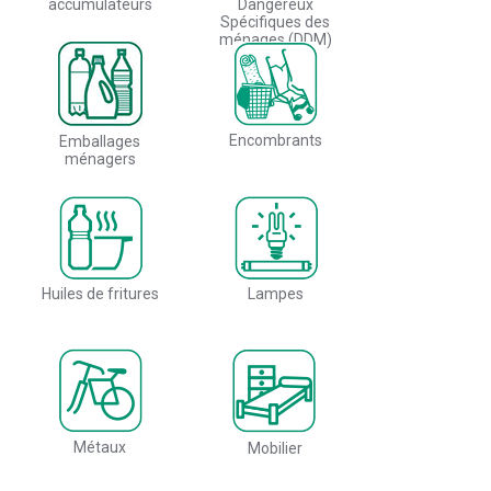
accumulateurs
Dangereux
Spécifiques des
ménages (DDM)
Encombrants
Emballages
ménagers
Huiles de fritures
Lampes
Métaux
Mobilier