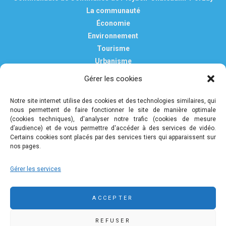
La communauté
Économie
Environnement
Tourisme
Urbanisme
Vie pratique
Gérer les cookies
Nous contacter
Mentions légales
Notre site internet utilise des cookies et des technologies similaires, qui
nous permettent de faire fonctionner le site de manière optimale
Politique de confidentialité et de protection des données
(cookies techniques), d'analyser notre trafic (cookies de mesure
personnelles
d’audience) et de vous permettre d'accéder à des services de vidéo.
Certains cookies sont placés par des services tiers qui apparaissent sur
nos pages.
COMMUNAUTÉ DE COMMUNES DE PLEYBEN-
Gérer les services
CHÂTEAULIN-PORZAY
9 rue Camille Danguillaume - CS 60043 29150 Châteaulin
ACCEPTER
02 98 16 14 00
02 98 86 36 46
REFUSER