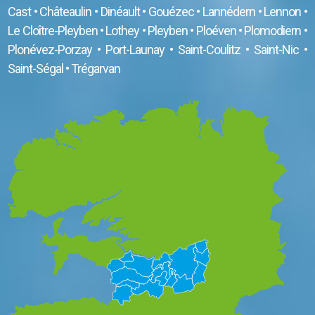
Cast
•
Châteaulin
•
Dinéault
•
Gouézec
•
Lannédern
•
Lennon
•
Le Cloître-Pleyben
•
Lothey
•
Pleyben
•
Ploéven
•
Plomodiern
•
Plonévez-Porzay
•
Port-Launay
•
Saint-Coulitz
•
Saint-Nic
•
Saint-Ségal
•
Trégarvan