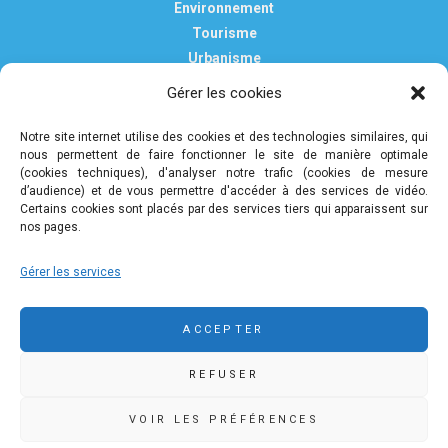
Environnement
Tourisme
Urbanisme
Vie pratique
Gérer les cookies
Nous contacter
Mentions légales
Notre site internet utilise des cookies et des technologies similaires, qui
nous permettent de faire fonctionner le site de manière optimale
Politique de confidentialité et de protection des données
(cookies techniques), d'analyser notre trafic (cookies de mesure
personnelles
d’audience) et de vous permettre d'accéder à des services de vidéo.
Certains cookies sont placés par des services tiers qui apparaissent sur
nos pages.
COMMUNAUTÉ DE COMMUNES DE PLEYBEN-
Gérer les services
CHÂTEAULIN-PORZAY
9 rue Camille Danguillaume - CS 60043 29150 Châteaulin
ACCEPTER
02 98 16 14 00
02 98 86 36 46
REFUSER
accueil@ccpcp.bzh
www.ccpcp.bzh
VOIR LES PRÉFÉRENCES