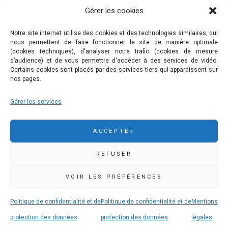
Vie pratique
Gérer les cookies
Nous contacter
Mentions légales
Notre site internet utilise des cookies et des technologies similaires, qui
nous permettent de faire fonctionner le site de manière optimale
Politique de confidentialité et de protection des données
(cookies techniques), d'analyser notre trafic (cookies de mesure
personnelles
d’audience) et de vous permettre d'accéder à des services de vidéo.
Certains cookies sont placés par des services tiers qui apparaissent sur
nos pages.
COMMUNAUTÉ DE COMMUNES DE PLEYBEN-
Gérer les services
CHÂTEAULIN-PORZAY
9 rue Camille Danguillaume - CS 60043 29150 Châteaulin
ACCEPTER
02 98 16 14 00
02 98 86 36 46
REFUSER
accueil@ccpcp.bzh
www.ccpcp.bzh
VOIR LES PRÉFÉRENCES
Politique de confidentialité et de
Politique de confidentialité et de
Mentions
protection des données
protection des données
légales