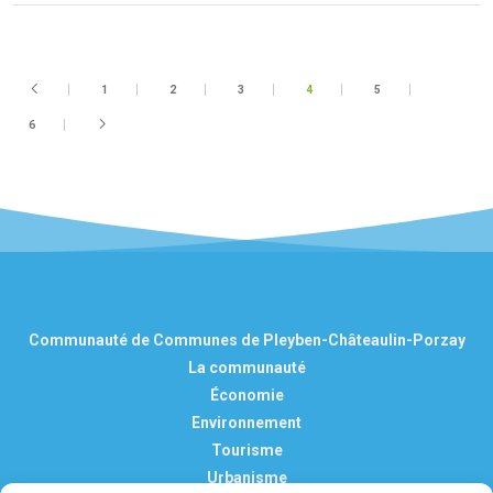
1
2
3
4
5
6
Communauté de Communes de Pleyben-Châteaulin-Porzay
La communauté
Économie
Environnement
Tourisme
Urbanisme