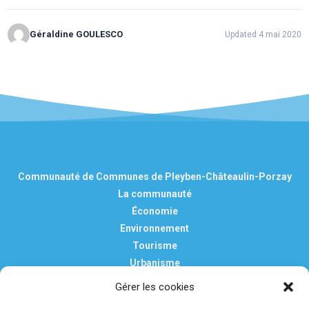
Géraldine GOULESCO
Updated 4 mai 2020
Communauté de Communes de Pleyben-Châteaulin-Porzay
La communauté
Économie
Environnement
Tourisme
Urbanisme
Vie pratique
Gérer les cookies
Nous contacter