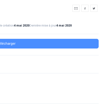
e création
4 mai 2020
Dernière mise à jour
4 mai 2020
élécharger