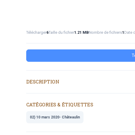
Télécharger
6
Taille du fichier
1.21 MB
Nombre de fichiers
1
Date d
T
DESCRIPTION
CATÉGORIES & ÉTIQUETTES
02) 10 mars 2020- Châteaulin