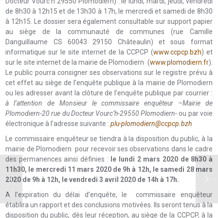
Docteur Vourc’h 29550 Plomodiern) : le lundi, mardi, jeudi, vendredi
de 8h30 à 12h15 et de 13h30 à 17h, le mercredi et samedi de 8h30
à 12h15. Le dossier sera également consultable sur support papier
au siège de la communauté de communes (rue Camille
Danguillaume CS 60043 29150 Châteaulin) et sous format
informatique sur le site internet de la CCPCP (
www.ccpcp.bzh
) et
sur le site internet de la mairie de Plomodiern (
www.plomodiern.fr
).
Le public pourra consigner ses observations sur le registre prévu à
cet effet au siège de l’enquête publique à la mairie de Plomodiern
ou les adresser avant la clôture de l’enquête publique par courrier :
à l’attention de Monsieur le commissaire enquêteur –Mairie de
Plomodiern-20 rue du Docteur Vourc’h-29550 Plomodiern-
ou par voie
électronique à l’adresse suivante :
plu-plomodiern@ccpcp.bzh
Le commissaire enquêteur se tiendra à la disposition du public, à la
mairie de Plomodiern pour recevoir ses observations dans le cadre
des permanences ainsi définies :
le lundi 2 mars 2020 de 8h30 à
11h30, le mercredi 11 mars 2020 de 9h à 12h, le samedi 28 mars
2020 de 9h à 12h, le vendredi 3 avril 2020 de 14h à 17h.
A l’expiration du délai d’enquête, le commissaire enquêteur
établira un rapport et des conclusions motivées. Ils seront tenus à la
disposition du public, dès Ieur réception, au siège de la CCPCP, à la