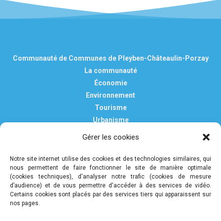
Communauté de Communes de Pleyben-Châteaulin-Porzay
La communauté
Économie
Environnement
Tourisme
Urbanisme
Vie pratique
Gérer les cookies
Nous contacter
Mentions légales
Notre site internet utilise des cookies et des technologies similaires, qui
nous permettent de faire fonctionner le site de manière optimale
Politique de confidentialité et de protection des données
(cookies techniques), d'analyser notre trafic (cookies de mesure
personnelles
d’audience) et de vous permettre d'accéder à des services de vidéo.
Certains cookies sont placés par des services tiers qui apparaissent sur
nos pages.
COMMUNAUTÉ DE COMMUNES DE PLEYBEN-