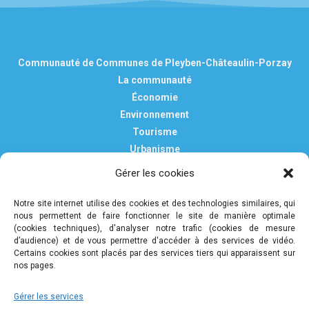
Communauté de Communes de Pleyben-Châteaulin-Porzay
La communauté
Économie
Environnement
Tourisme
Urbanisme
Vie pratique
Gérer les cookies
Nous contacter
Mentions légales
Notre site internet utilise des cookies et des technologies similaires, qui
nous permettent de faire fonctionner le site de manière optimale
Politique de confidentialité et de protection des données
(cookies techniques), d'analyser notre trafic (cookies de mesure
personnelles
d’audience) et de vous permettre d'accéder à des services de vidéo.
Certains cookies sont placés par des services tiers qui apparaissent sur
nos pages.
COMMUNAUTÉ DE COMMUNES DE PLEYBEN-
Gérer les services
CHÂTEAULIN-PORZAY