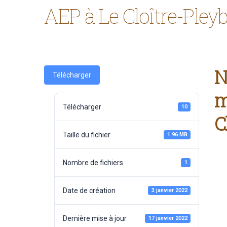
AEP à Le Cloître-Pley
N
Télécharger
m
Télécharger
10
C
Taille du fichier
1.96 MB
Nombre de fichiers
1
Date de création
3 janvier 2022
Dernière mise à jour
17 janvier 2022