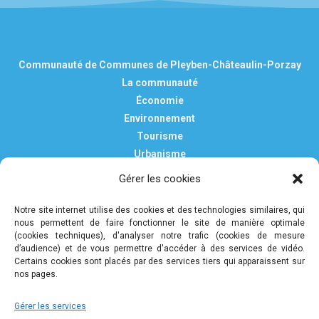
Communauté de Communes de Pleyben-Châteaulin-Porzay
La communauté
Économie
Environnement
Tourisme
Urbanisme
Vie pratique
Gérer les cookies
Nous contacter
Mentions légales
Notre site internet utilise des cookies et des technologies similaires, qui
nous permettent de faire fonctionner le site de manière optimale
Politique de confidentialité et de protection des données
(cookies techniques), d'analyser notre trafic (cookies de mesure
personnelles
d’audience) et de vous permettre d'accéder à des services de vidéo.
Certains cookies sont placés par des services tiers qui apparaissent sur
nos pages.
COMMUNAUTÉ DE COMMUNES DE PLEYBEN-
Gérer les services
CHÂTEAULIN-PORZAY