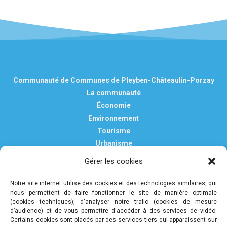
Communauté de Communes de Pleyben-Châteaulin-Porzay
La communauté
Économie
Environnement
Tourisme
Urbanisme
Vie pratique
Gérer les cookies
Nous contacter
Mentions légales
Notre site internet utilise des cookies et des technologies similaires, qui
nous permettent de faire fonctionner le site de manière optimale
Politique de confidentialité et de protection des données
(cookies techniques), d'analyser notre trafic (cookies de mesure
personnelles
d’audience) et de vous permettre d'accéder à des services de vidéo.
Certains cookies sont placés par des services tiers qui apparaissent sur