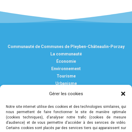
Communauté de Communes de Pleyben-Châteaulin-Porzay
La communauté
Économie
Environnement
Tourisme
Urbanisme
Vie pratique
Gérer les cookies
Nous contacter
Mentions légales
Notre site internet utilise des cookies et des technologies similaires, qui
nous permettent de faire fonctionner le site de manière optimale
Politique de confidentialité et de protection des données
(cookies techniques), d'analyser notre trafic (cookies de mesure
personnelles
d’audience) et de vous permettre d'accéder à des services de vidéo.
Certains cookies sont placés par des services tiers qui apparaissent sur