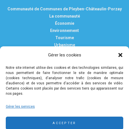
Communauté de Communes de Pleyben-Châteaulin-Porzay
La communauté
Économie
Environnement
Tourisme
Urbanisme
Vie pratique
Gérer les cookies
Nous contacter
Mentions légales
Notre site internet utilise des cookies et des technologies similaires, qui
nous permettent de faire fonctionner le site de manière optimale
Politique de confidentialité et de protection des données
(cookies techniques), d'analyser notre trafic (cookies de mesure
personnelles
d’audience) et de vous permettre d'accéder à des services de vidéo.
Certains cookies sont placés par des services tiers qui apparaissent sur
nos pages.
COMMUNAUTÉ DE COMMUNES DE PLEYBEN-
Gérer les services
CHÂTEAULIN-PORZAY
9 rue Camille Danguillaume - CS 60043 29150 Châteaulin
ACCEPTER
02 98 16 14 00