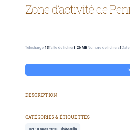
Zone d’activité de Pe
Télécharger
13
Taille du fichier
1.26 MB
Nombre de fichiers
1
Date
T
DESCRIPTION
CATÉGORIES & ÉTIQUETTES
02) 10 mars 2020- Châteaulin