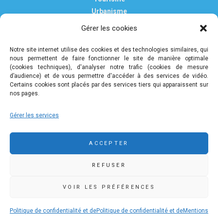
Urbanisme
Vie pratique
Gérer les cookies
Nous contacter
Mentions légales
Notre site internet utilise des cookies et des technologies similaires, qui
nous permettent de faire fonctionner le site de manière optimale
Politique de confidentialité et de protection des données
(cookies techniques), d'analyser notre trafic (cookies de mesure
personnelles
d’audience) et de vous permettre d'accéder à des services de vidéo.
Certains cookies sont placés par des services tiers qui apparaissent sur
nos pages.
COMMUNAUTÉ DE COMMUNES DE PLEYBEN-
Gérer les services
CHÂTEAULIN-PORZAY
9 rue Camille Danguillaume - CS 60043 29150 Châteaulin
ACCEPTER
02 98 16 14 00
02 98 86 36 46
REFUSER
accueil@ccpcp.bzh
www.ccpcp.bzh
VOIR LES PRÉFÉRENCES
Politique de confidentialité et de
Politique de confidentialité et de
Mentions