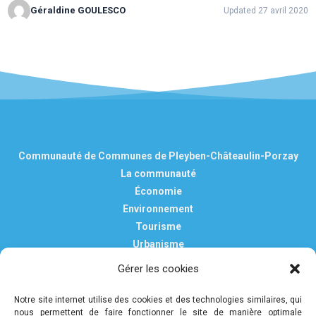
Géraldine GOULESCO
Updated 27 avril 2020
Communauté de Communes de Pleyben-Châteaulin-Porzay
La communauté
Économie
Environnement
Tourisme
Urbanisme
Vie pratique
Gérer les cookies
Nous contacter
Mentions légales
Notre site internet utilise des cookies et des technologies similaires, qui
nous permettent de faire fonctionner le site de manière optimale
Politique de confidentialité et de protection des données