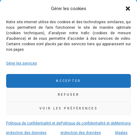
Vie pratique
Gérer les cookies
Nous contacter
Mentions légales
Notre site internet utilise des cookies et des technologies similaires, qui
nous permettent de faire fonctionner le site de manière optimale
Politique de confidentialité et de protection des données
(cookies techniques), d'analyser notre trafic (cookies de mesure
personnelles
d’audience) et de vous permettre d'accéder à des services de vidéo.
Certains cookies sont placés par des services tiers qui apparaissent sur
nos pages.
COMMUNAUTÉ DE COMMUNES DE PLEYBEN-
Gérer les services
CHÂTEAULIN-PORZAY
9 rue Camille Danguillaume - CS 60043 29150 Châteaulin
ACCEPTER
02 98 16 14 00
02 98 86 36 46
REFUSER
accueil@ccpcp.bzh
www.ccpcp.bzh
VOIR LES PRÉFÉRENCES
Politique de confidentialité et de
Politique de confidentialité et de
Mentions
protection des données
protection des données
légales