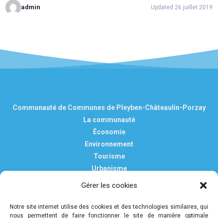
admin
Updated 26 juillet 2019
Communauté de Communes de Pleyben-Châteaulin-Porzay
La communauté
Économie
Environnement
Tourisme
Urbanisme
Vie pratique
Gérer les cookies
Nous contacter
Mentions légales
Notre site internet utilise des cookies et des technologies similaires, qui
nous permettent de faire fonctionner le site de manière optimale
Politique de confidentialité et de protection des données