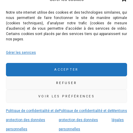
Nous contacter
Mentions légales
Notre site internet utilise des cookies et des technologies similaires, qui
nous permettent de faire fonctionner le site de manière optimale
Politique de confidentialité et de protection des données
(cookies techniques), d'analyser notre trafic (cookies de mesure
personnelles
d’audience) et de vous permettre d'accéder à des services de vidéo.
Certains cookies sont placés par des services tiers qui apparaissent sur
nos pages.
COMMUNAUTÉ DE COMMUNES DE PLEYBEN-
Gérer les services
CHÂTEAULIN-PORZAY
9 rue Camille Danguillaume - CS 60043 29150 Châteaulin
ACCEPTER
02 98 16 14 00
02 98 86 36 46
REFUSER
accueil@ccpcp.bzh
www.ccpcp.bzh
VOIR LES PRÉFÉRENCES
Politique de confidentialité et de
Politique de confidentialité et de
Mentions
protection des données
protection des données
légales
personnelles
personnelles