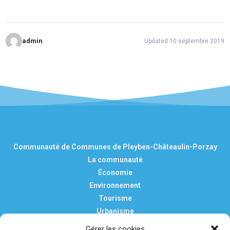
admin
Updated 10 septembre 2019
Communauté de Communes de Pleyben-Châteaulin-Porzay
La communauté
Économie
Environnement
Tourisme
Urbanisme
Vie pratique
Gérer les cookies