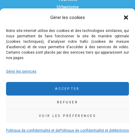
Urbanisme
Vie pratique
Gérer les cookies
Nous contacter
Mentions légales
Notre site internet utilise des cookies et des technologies similaires, qui
nous permettent de faire fonctionner le site de manière optimale
Politique de confidentialité et de protection des données
(cookies techniques), d'analyser notre trafic (cookies de mesure
personnelles
d’audience) et de vous permettre d'accéder à des services de vidéo.
Certains cookies sont placés par des services tiers qui apparaissent sur
nos pages.
COMMUNAUTÉ DE COMMUNES DE PLEYBEN-
Gérer les services
CHÂTEAULIN-PORZAY
9 rue Camille Danguillaume - CS 60043 29150 Châteaulin
ACCEPTER
02 98 16 14 00
02 98 86 36 46
REFUSER
accueil@ccpcp.bzh
www.ccpcp.bzh
VOIR LES PRÉFÉRENCES
Politique de confidentialité et de
Politique de confidentialité et de
Mentions