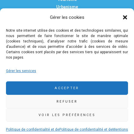
Urbanisme
Vie pratique
Gérer les cookies
Nous contacter
Mentions légales
Notre site internet utilise des cookies et des technologies similaires, qui
nous permettent de faire fonctionner le site de manière optimale
Politique de confidentialité et de protection des données
(cookies techniques), d'analyser notre trafic (cookies de mesure
personnelles
d’audience) et de vous permettre d'accéder à des services de vidéo.
Certains cookies sont placés par des services tiers qui apparaissent sur
nos pages.
COMMUNAUTÉ DE COMMUNES DE PLEYBEN-
Gérer les services
CHÂTEAULIN-PORZAY
9 rue Camille Danguillaume - CS 60043 29150 Châteaulin
ACCEPTER
02 98 16 14 00
02 98 86 36 46
REFUSER
accueil@ccpcp.bzh
www.ccpcp.bzh
VOIR LES PRÉFÉRENCES
Politique de confidentialité et de
Politique de confidentialité et de
Mentions