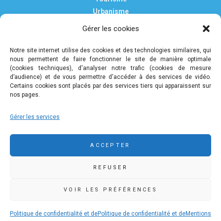
Urbanisme
Vie pratique
Gérer les cookies
Nous contacter
Mentions légales
Notre site internet utilise des cookies et des technologies similaires, qui
nous permettent de faire fonctionner le site de manière optimale
Politique de confidentialité et de protection des données
(cookies techniques), d'analyser notre trafic (cookies de mesure
personnelles
d’audience) et de vous permettre d'accéder à des services de vidéo.
Certains cookies sont placés par des services tiers qui apparaissent sur
nos pages.
COMMUNAUTÉ DE COMMUNES DE PLEYBEN-
Gérer les services
CHÂTEAULIN-PORZAY
9 rue Camille Danguillaume - CS 60043 29150 Châteaulin
ACCEPTER
02 98 16 14 00
02 98 86 36 46
REFUSER
accueil@ccpcp.bzh
www.ccpcp.bzh
VOIR LES PRÉFÉRENCES
Politique de confidentialité et de
Politique de confidentialité et de
Mentions