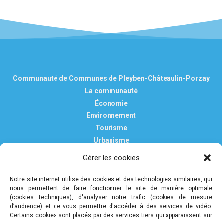
Communauté de Communes de Pleyben-Châteaulin-Porzay
La communauté
Économie
Environnement
Tourisme
Urbanisme
Vie pratique
Gérer les cookies
Nous contacter
Mentions légales
Notre site internet utilise des cookies et des technologies similaires, qui
nous permettent de faire fonctionner le site de manière optimale
Politique de confidentialité et de protection des données
(cookies techniques), d'analyser notre trafic (cookies de mesure
personnelles
d’audience) et de vous permettre d'accéder à des services de vidéo.
Certains cookies sont placés par des services tiers qui apparaissent sur