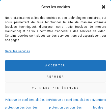
Vie pratique
Gérer les cookies
Nous contacter
Mentions légales
Notre site internet utilise des cookies et des technologies similaires, qui
nous permettent de faire fonctionner le site de manière optimale
Politique de confidentialité et de protection des données
(cookies techniques), d'analyser notre trafic (cookies de mesure
personnelles
d’audience) et de vous permettre d'accéder à des services de vidéo.
Certains cookies sont placés par des services tiers qui apparaissent sur
nos pages.
COMMUNAUTÉ DE COMMUNES DE PLEYBEN-
Gérer les services
CHÂTEAULIN-PORZAY
9 rue Camille Danguillaume - CS 60043 29150 Châteaulin
ACCEPTER
02 98 16 14 00
02 98 86 36 46
REFUSER
accueil@ccpcp.bzh
www.ccpcp.bzh
VOIR LES PRÉFÉRENCES
Politique de confidentialité et de
Politique de confidentialité et de
Mentions
protection des données
protection des données
légales