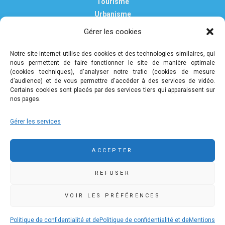
Tourisme
Urbanisme
Vie pratique
Gérer les cookies
Nous contacter
Mentions légales
Notre site internet utilise des cookies et des technologies similaires, qui
nous permettent de faire fonctionner le site de manière optimale
Politique de confidentialité et de protection des données
(cookies techniques), d'analyser notre trafic (cookies de mesure
personnelles
d’audience) et de vous permettre d'accéder à des services de vidéo.
Certains cookies sont placés par des services tiers qui apparaissent sur
nos pages.
COMMUNAUTÉ DE COMMUNES DE PLEYBEN-
Gérer les services
CHÂTEAULIN-PORZAY
9 rue Camille Danguillaume - CS 60043 29150 Châteaulin
ACCEPTER
02 98 16 14 00
02 98 86 36 46
REFUSER
accueil@ccpcp.bzh
www.ccpcp.bzh
VOIR LES PRÉFÉRENCES
Politique de confidentialité et de
Politique de confidentialité et de
Mentions