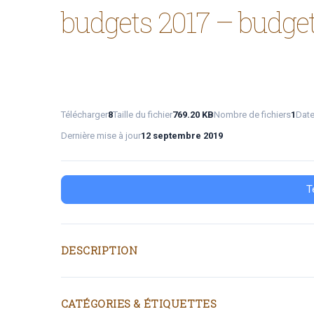
budgets 2017 – budget a
Télécharger
8
Taille du fichier
769.20 KB
Nombre de fichiers
1
Date
Dernière mise à jour
12 septembre 2019
T
DESCRIPTION
CATÉGORIES & ÉTIQUETTES