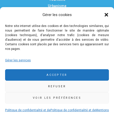
Urbanisme
Vie pratique
Gérer les cookies
Nous contacter
Mentions légales
Notre site internet utilise des cookies et des technologies similaires, qui
nous permettent de faire fonctionner le site de manière optimale
Politique de confidentialité et de protection des données
(cookies techniques), d'analyser notre trafic (cookies de mesure
personnelles
d’audience) et de vous permettre d'accéder à des services de vidéo.
Certains cookies sont placés par des services tiers qui apparaissent sur
nos pages.
COMMUNAUTÉ DE COMMUNES DE PLEYBEN-
Gérer les services
CHÂTEAULIN-PORZAY
9 rue Camille Danguillaume - CS 60043 29150 Châteaulin
ACCEPTER
02 98 16 14 00
02 98 86 36 46
REFUSER
accueil@ccpcp.bzh
www.ccpcp.bzh
VOIR LES PRÉFÉRENCES
Politique de confidentialité et de
Politique de confidentialité et de
Mentions