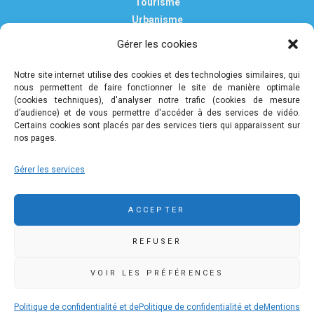
Tourisme
Urbanisme
Vie pratique
Gérer les cookies
Nous contacter
Mentions légales
Notre site internet utilise des cookies et des technologies similaires, qui
nous permettent de faire fonctionner le site de manière optimale
Politique de confidentialité et de protection des données
(cookies techniques), d'analyser notre trafic (cookies de mesure
personnelles
d’audience) et de vous permettre d'accéder à des services de vidéo.
Certains cookies sont placés par des services tiers qui apparaissent sur
nos pages.
COMMUNAUTÉ DE COMMUNES DE PLEYBEN-
Gérer les services
CHÂTEAULIN-PORZAY
9 rue Camille Danguillaume - CS 60043 29150 Châteaulin
ACCEPTER
02 98 16 14 00
02 98 86 36 46
REFUSER
accueil@ccpcp.bzh
www.ccpcp.bzh
VOIR LES PRÉFÉRENCES
Politique de confidentialité et de
Politique de confidentialité et de
Mentions