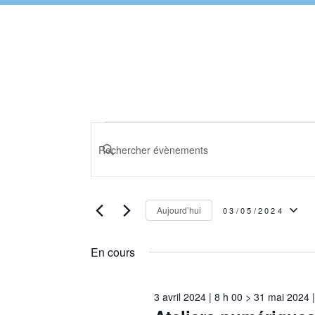
Évènements
Recherche
SAISIR
et
for
MOT-
navigation
3
Aujourd’hui
03/05/2024
de
CLÉ.
SÉLECTIONNEZ
mai
vues
En cours
RECHERCHER
UNE
Évènements
2024
ÉVÈNEMENTS
3 avril 2024 | 8 h 00
>
31 mai 2024 |
DATE.