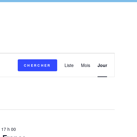
Navigation
Liste
Mois
Jour
CHERCHER
de
vues
Évènement
 17 h 00