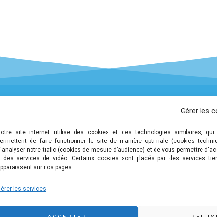
Gérer les c
 légales
Notre site internet utilise des cookies et des technologies similaires, qui
 de confidentialité et de
ermettent de faire fonctionner le site de manière optimale (cookies techni
on des données personnelles
'analyser notre trafic (cookies de mesure d’audience) et de vous permettre d'a
à des services de vidéo. Certains cookies sont placés par des services tier
pparaissent sur nos pages.
érer les services
ACCEPTER
REFUS