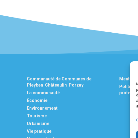
Communauté de Communes de
Mentions
Pleyben-Châteaulin-Porzay
Politique
p
La communauté
protecti
d
Économie
a
Environnement
Tourisme
G
Urbanisme
Vie pratique