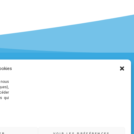
ookies
COMMUNAUTÉ DE COMMUNES DE
 nous
PLEYBEN-CHÂTEAULIN-PORZAY
ques),
ccéder
9 rue Camille Danguillaume - CS
s qui
60043 29150 Châteaulin
02 98 16 14 00
02 98 86 36 46
accueil@ccpcp.bzh
www.ccpcp.bzh
ER
VOIR LES PRÉFÉRENCES