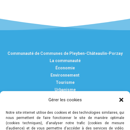
Communauté de Communes de Pleyben-Châteaulin-Porzay
La communauté
Économie
Environnement
Tourisme
Urbanisme
Vie pratique
Gérer les cookies
Nous contacter
Mentions légales
Notre site internet utilise des cookies et des technologies similaires, qui
nous permettent de faire fonctionner le site de manière optimale
Politique de confidentialité et de protection des données
(cookies techniques), d'analyser notre trafic (cookies de mesure
personnelles
d’audience) et de vous permettre d'accéder à des services de vidéo.