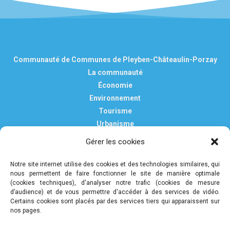
Communauté de Communes de Pleyben-Châteaulin-Porzay
La communauté
Économie
Environnement
Tourisme
Urbanisme
Vie pratique
Gérer les cookies
Nous contacter
Mentions légales
Notre site internet utilise des cookies et des technologies similaires, qui
nous permettent de faire fonctionner le site de manière optimale
Politique de confidentialité et de protection des données
(cookies techniques), d'analyser notre trafic (cookies de mesure
personnelles
d’audience) et de vous permettre d'accéder à des services de vidéo.
Certains cookies sont placés par des services tiers qui apparaissent sur
nos pages.
COMMUNAUTÉ DE COMMUNES DE PLEYBEN-