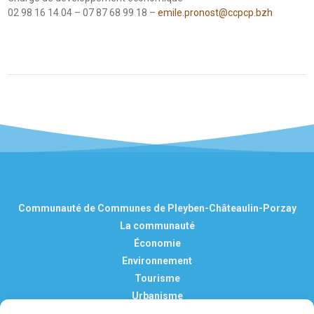
02 98 16 14 04 – 07 87 68 99 18 –
emile.pronost@ccpcp.bzh
Communauté de Communes de Pleyben-Châteaulin-Porzay
La communauté
Économie
Environnement
Tourisme
Urbanisme
Vie pratique