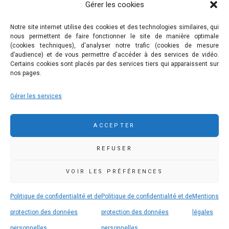
Gérer les cookies
Nous contacter
Mentions légales
Notre site internet utilise des cookies et des technologies similaires, qui
nous permettent de faire fonctionner le site de manière optimale
Politique de confidentialité et de protection des données
(cookies techniques), d'analyser notre trafic (cookies de mesure
personnelles
d’audience) et de vous permettre d'accéder à des services de vidéo.
Certains cookies sont placés par des services tiers qui apparaissent sur
nos pages.
COMMUNAUTÉ DE COMMUNES DE PLEYBEN-
Gérer les services
CHÂTEAULIN-PORZAY
9 rue Camille Danguillaume - CS 60043 29150 Châteaulin
ACCEPTER
02 98 16 14 00
02 98 86 36 46
REFUSER
accueil@ccpcp.bzh
www.ccpcp.bzh
VOIR LES PRÉFÉRENCES
Politique de confidentialité et de
Politique de confidentialité et de
Mentions
protection des données
protection des données
légales
personnelles
personnelles