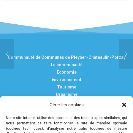
Communauté de Communes de Pleyben-Châteaulin-Porzay
La communauté
Économie
Environnement
Tourisme
Urbanisme
Vie pratique
Gérer les cookies
Nous contacter
Mentions légales
Notre site internet utilise des cookies et des technologies similaires, qui
nous permettent de faire fonctionner le site de manière optimale
Politique de confidentialité et de protection des données
(cookies techniques), d'analyser notre trafic (cookies de mesure
personnelles