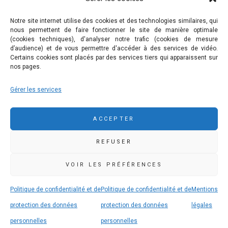
Nous contacter
Mentions légales
Notre site internet utilise des cookies et des technologies similaires, qui
nous permettent de faire fonctionner le site de manière optimale
Politique de confidentialité et de protection des données
(cookies techniques), d'analyser notre trafic (cookies de mesure
personnelles
d’audience) et de vous permettre d'accéder à des services de vidéo.
Certains cookies sont placés par des services tiers qui apparaissent sur
nos pages.
COMMUNAUTÉ DE COMMUNES DE PLEYBEN-
Gérer les services
CHÂTEAULIN-PORZAY
9 rue Camille Danguillaume - CS 60043 29150 Châteaulin
ACCEPTER
02 98 16 14 00
02 98 86 36 46
REFUSER
accueil@ccpcp.bzh
www.ccpcp.bzh
VOIR LES PRÉFÉRENCES
Politique de confidentialité et de
Politique de confidentialité et de
Mentions
protection des données
protection des données
légales
personnelles
personnelles