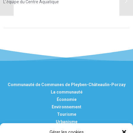
L’équipe du Centre Aquatique
Communauté de Communes de Pleyben-Châteaulin-Porzay
La communauté
Économie
Environnement
Tourisme
Urbanisme
Vie pratique
Gérer les cookies