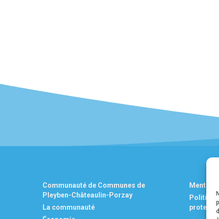
Communauté de Communes de
Mentions
Pleyben-Châteaulin-Porzay
Politique
p
La communauté
protecti
d