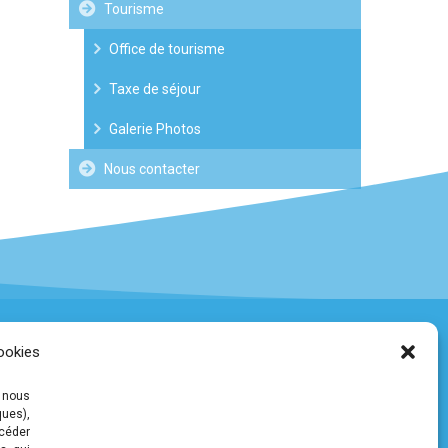
Tourisme
Office de tourisme
Taxe de séjour
Galerie Photos
Nous contacter
ookies
COMMUNAUTÉ DE COMMUNES DE
 nous
PLEYBEN-CHÂTEAULIN-PORZAY
ques),
ccéder
9 rue Camille Danguillaume - CS