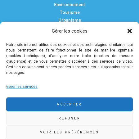
Environnement
Tourisme
Urbanisme
Vie pratique
Gérer les cookies
Nous contacter
Mentions légales
Notre site internet utilise des cookies et des technologies similaires, qui
nous permettent de faire fonctionner le site de manière optimale
Politique de confidentialité et de protection des données
(cookies techniques), d'analyser notre trafic (cookies de mesure
personnelles
d’audience) et de vous permettre d'accéder à des services de vidéo.
Certains cookies sont placés par des services tiers qui apparaissent sur
nos pages.
COMMUNAUTÉ DE COMMUNES DE PLEYBEN-
Gérer les services
CHÂTEAULIN-PORZAY
9 rue Camille Danguillaume - CS 60043 29150 Châteaulin
ACCEPTER
02 98 16 14 00
02 98 86 36 46
REFUSER
accueil@ccpcp.bzh
www.ccpcp.bzh
VOIR LES PRÉFÉRENCES