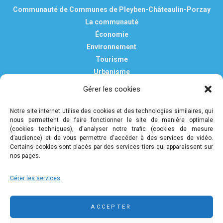
Communauté de Communes de Pleyben-Châteaulin-Porzay
La communauté
Économie
Environnement
Tourisme
Urbanisme
Vie pratique
Gérer les cookies
Nous contacter
Mentions légales
Notre site internet utilise des cookies et des technologies similaires, qui
nous permettent de faire fonctionner le site de manière optimale
Politique de confidentialité et de protection des données
(cookies techniques), d'analyser notre trafic (cookies de mesure
personnelles
d’audience) et de vous permettre d'accéder à des services de vidéo.
Certains cookies sont placés par des services tiers qui apparaissent sur
nos pages.
COMMUNAUTÉ DE COMMUNES DE PLEYBEN-
Gérer les services
CHÂTEAULIN-PORZAY
9 rue Camille Danguillaume - CS 60043 29150 Châteaulin
ACCEPTER
02 98 16 14 00