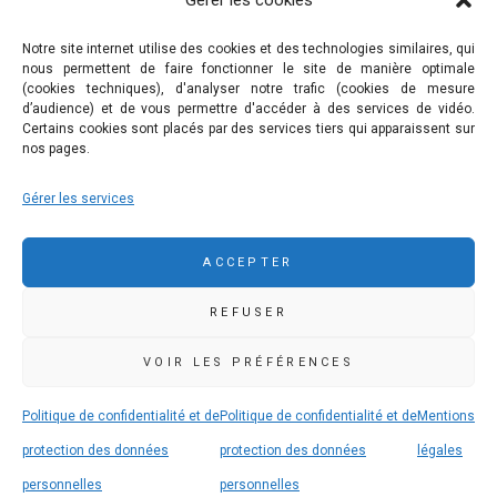
Gérer les cookies
Nous contacter
Mentions légales
Notre site internet utilise des cookies et des technologies similaires, qui
nous permettent de faire fonctionner le site de manière optimale
Politique de confidentialité et de protection des données
(cookies techniques), d'analyser notre trafic (cookies de mesure
personnelles
d’audience) et de vous permettre d'accéder à des services de vidéo.
Certains cookies sont placés par des services tiers qui apparaissent sur
nos pages.
COMMUNAUTÉ DE COMMUNES DE PLEYBEN-
Gérer les services
CHÂTEAULIN-PORZAY
9 rue Camille Danguillaume - CS 60043 29150 Châteaulin
ACCEPTER
02 98 16 14 00
02 98 86 36 46
REFUSER
accueil@ccpcp.bzh
www.ccpcp.bzh
VOIR LES PRÉFÉRENCES
Politique de confidentialité et de
Politique de confidentialité et de
Mentions
protection des données
protection des données
légales
personnelles
personnelles