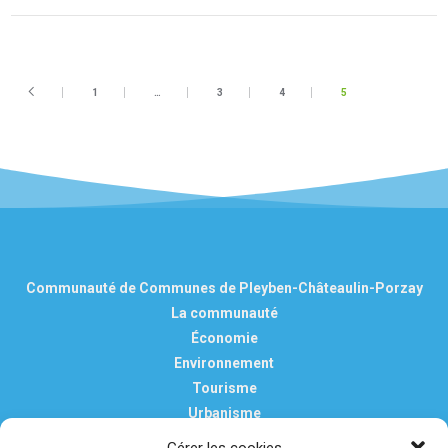
1
…
3
4
5
Communauté de Communes de Pleyben-Châteaulin-Porzay
La communauté
Économie
Environnement
Tourisme
Urbanisme
Vie pratique