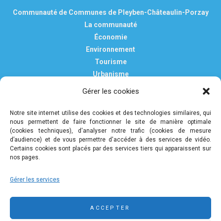
Communauté de Communes de Pleyben-Châteaulin-Porzay
La communauté
Économie
Environnement
Tourisme
Urbanisme
Vie pratique
Gérer les cookies
Nous contacter
Mentions légales
Notre site internet utilise des cookies et des technologies similaires, qui
nous permettent de faire fonctionner le site de manière optimale
Politique de confidentialité et de protection des données
(cookies techniques), d'analyser notre trafic (cookies de mesure
personnelles
d’audience) et de vous permettre d'accéder à des services de vidéo.
Certains cookies sont placés par des services tiers qui apparaissent sur
nos pages.
COMMUNAUTÉ DE COMMUNES DE PLEYBEN-
Gérer les services
CHÂTEAULIN-PORZAY
9 rue Camille Danguillaume - CS 60043 29150 Châteaulin
ACCEPTER
02 98 16 14 00