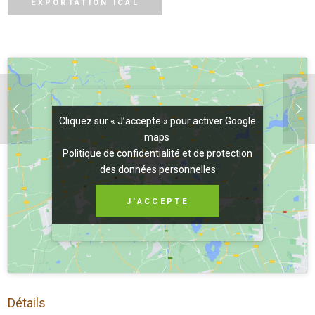
EXPORTATION ICAL
Cliquez sur « J’accepte » pour activer Google
Cliquez sur « J’accepte » pour activer Google
maps
maps
Politique de confidentialité et de protection
Politique de confidentialité et de protection
des données personnelles
des données personnelles
J’ACCEPTE
J’ACCEPTE
Détails