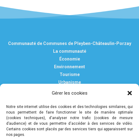
Communauté de Communes de Pleyben-Châteaulin-Porzay
La communauté
Économie
Environnement
Tourisme
Urbanisme
Vie pratique
Gérer les cookies
Nous contacter
Mentions légales
Notre site internet utilise des cookies et des technologies similaires, qui
nous permettent de faire fonctionner le site de manière optimale
Politique de confidentialité et de protection des données
(cookies techniques), d'analyser notre trafic (cookies de mesure
personnelles
d’audience) et de vous permettre d'accéder à des services de vidéo.
Certains cookies sont placés par des services tiers qui apparaissent sur
nos pages.